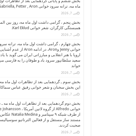
بخش ششم و پایانی گردهمايی بعد از تظاهرات اول
ماه مه، ترانه سرود خوانی Gabriella, Petter , Aron
می 7, 2026
بخش پنجم ، گرامی داشت اول ماه مه، روز بین الم
همبستگی کارگران. شعر خوانی Karl Eklud.
می 7, 2026
بخش چهارم ، گرامی داشت اول ماه مه، ترانه سرو
خوانی Jenny وAron، در ادامه Aron از عدم آشنایی
اروپا با هنر انقلابی و مبارزاتی ایران می گوید با یاد
سعید سلطانپور سرود باد و طوفان را به فارسی می
خواند
می 7, 2026
بخش سوم ـ گردهمايی بعد از تظاهرات اول ماه مه،
این بخش سخنان و شعر خوانی رفیق عباس سماکار
می 7, 2026
بخش دوم گردهمايی بعد از تظاهرات اول ماه مه ـ 
خوانی Alfredo از گروه لاتین آمریکا ، on
از طرف شبکه ۹ سپتامبر و talia Medina
مستند ساز مستقل و از فعالین الترناتیو سوسیالیس
صحبت کردند.
می 7, 2026