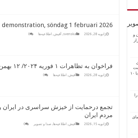
ویر
i demonstration, söndag 1 februari 2026
ژانویه 28, 2026
svenska
,
آفیش
,
اطلاعیه‌ها
0
ن و
ار
ق
فراخوان به تظاهرات ۱ فوریه ۲۰۲۴/ ۱۲ بهمن ۱۴۰۴
شت
رفیق پخش شد. این مراسم اول جولای ۲۰۲۶ برابر با ۱۰
ژانویه 28, 2026
آفیش
,
اطلاعیه‌ها
0
را
تجمع درحمایت از خیزش سراسری در ایران و 
مردم ایران
از تظاهرات علیه اعدام در استکهلم۲۳ مای
ژانویه 15, 2026
آفیش
,
اطلاعیه‌ها
,
صدا و تصویر
0