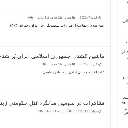
ژانویه 7, 2026
آفیش
,
اطلاعیه‌ها
,
گزارشات
0
للی
اطلاعیه در حمایت از مبارزات ستمدیگان در ایران، خیزش ۱۴۰۴
د
ی از
ماشین کشتارِ جمهوری اسلامی ایران پُر شتا
اکتبر 13, 2025
آفیش
,
اطلاعیه‌ها
0
علیه اعدام و برای آزادی زندانیان سیاسی
 در
.
شعر
تظاهرات در سومین سالگرد قتل حکومتی ژیناـ
Arne Johanss
Na عکاس و
سپتامبر 18, 2025
آفیش
,
اطلاعیه‌ها
0
تی