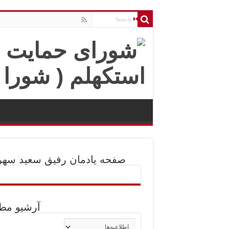
صفحه یادمان رفیق سعید سهر
آرشیو مط
آرشیو