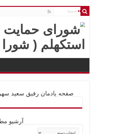
صفحه یادمان رفیق سعید سهر
آرشیو مط
آرشیو