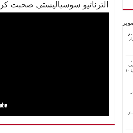
الترناتیو سوسیالیستی صحبت کرد
ویر
ن و
ار
ق
شت
رفیق پخش شد. این مراسم اول جولای ۲۰۲۶ برابر با ۱۰
را
از تظاهرات علیه اعدام در استکهلم۲۳ مای