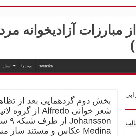
svenska
پیوندها
اسناد
ابی
بخش دوم گردهمايی بعد از تظاهر
الب
Medina عکاس و مستند ساز م