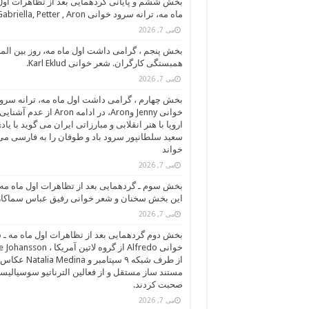
بخش ششم و پایانی گردهمايی بعد از تظاهرات اول
ماه مه، ترانه سرود خوانی Gabriella, Petter , Aron
می 7, 2026
بخش پنجم ، گرامی داشت اول ماه مه، روز بین الم
همبستگی کارگران. شعر خوانی Karl Eklud.
می 7, 2026
بخش چهارم ، گرامی داشت اول ماه مه، ترانه سرو
خوانی Jenny وAron، در ادامه Aron از عدم آشنایی
اروپا با هنر انقلابی و مبارزاتی ایران می گوید با یاد
سعید سلطانپور سرود باد و طوفان را به فارسی می
خواند
می 7, 2026
بخش سوم ـ گردهمايی بعد از تظاهرات اول ماه مه،
این بخش سخنان و شعر خوانی رفیق عباس سماکار
می 7, 2026
بخش دوم گردهمايی بعد از تظاهرات اول ماه مه ـ 
خوانی Alfredo از گروه لاتین آمریکا ، on
از طرف شبکه ۹ سپتامبر و talia Medina
مستند ساز مستقل و از فعالین الترناتیو سوسیالیس
صحبت کردند.
می 7, 2026