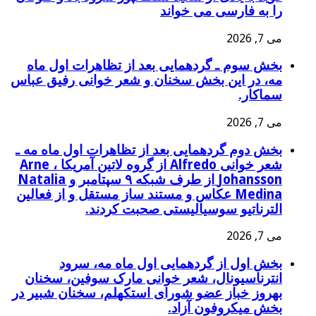
را به فارسی می خواند
می 7, 2026
بخش سوم ـ گردهمايی بعد از تظاهرات اول ماه
مه، در این بخش سخنان و شعر خوانی رفیق عباس
سماکار.
می 7, 2026
بخش دوم گردهمايی بعد از تظاهرات اول ماه مه ـ
شعر خوانی Alfredo از گروه لاتین آمریکا ، Arne
Johansson از طرف شبکه ۹ سپتامبر و Natalia
Medina عکاس و مستند ساز مستقل و از فعالین
الترناتیو سوسیالیستی صحبت کردند.
می 7, 2026
بخش اول از گردهمایی اول ماه مه، سرود
انترناسیونال، شعر خوانی مارک سوفین، سخنان
بهروز خباز عضو شورای استکهلم، سخنان شبیر در
بخش میکروفون آزاد.