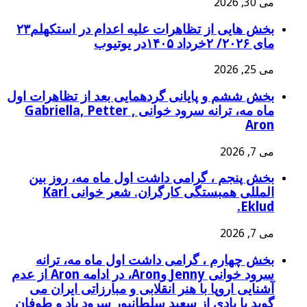
می 30, 2026
بخش هايی از تظاهرات علیه اعدام در استکهلم۲۳
مای ۲۰۲۶/ ۲خرداد ۱۴۰۵در یوتیوب
می 25, 2026
بخش ششم و پایانی گردهمايی بعد از تظاهرات اول
ماه مه، ترانه سرود خوانی Gabriella, Petter ,
Aron
می 7, 2026
بخش پنجم ، گرامی داشت اول ماه مه، روز بین
المللی همبستگی کارگران. شعر خوانی Karl
Eklud.
می 7, 2026
بخش چهارم ، گرامی داشت اول ماه مه، ترانه
سرود خوانی Jenny وAron، در ادامه Aron از عدم
آشنایی اروپا با هنر انقلابی و مبارزاتی ایران می
گوید با یادی از سعید سلطانپور سرود باد و طوفان