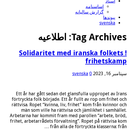
اسناد
اساسنامه
گزارش سالیانه
پیوندها
svenska
Tag Archives:
اطلاعیه
! Solidaritet med iranska folkets
frihetskamp
سپتامبر 16, 2023
0
svenska
Ett år har gått sedan det glansfulla uppropet av Irans
förtryckta folk började. Ett år fullt av rop om frihet och
rättvisa. Ropet “kvinna, liv, frihet” kom från kvinnor och
män som ville ha rättvisa och jämlikhet i samhället.
Arbetarna har kommit fram med parollen “arbete, bröd,
frihet, arbetarrådets förvaltning”. Ropet på rättvisa kom
från alla de förtryckta klasserna: från …