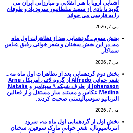
آشنایی اروپا با هنر انقلابی و مبارزاتی ایران می
گوید با یادی از سعید سلطانپور سرود باد و طوفان
را به فارسی می خواند
می 7, 2026
بخش سوم ـ گردهمايی بعد از تظاهرات اول ماه
مه، در این بخش سخنان و شعر خوانی رفیق عباس
سماکار.
می 7, 2026
بخش دوم گردهمايی بعد از تظاهرات اول ماه مه ـ
شعر خوانی Alfredo از گروه لاتین آمریکا ، Arne
Johansson از طرف شبکه ۹ سپتامبر و Natalia
Medina عکاس و مستند ساز مستقل و از فعالین
الترناتیو سوسیالیستی صحبت کردند.
می 7, 2026
بخش اول از گردهمایی اول ماه مه، سرود
انترناسیونال، شعر خوانی مارک سوفین، سخنان