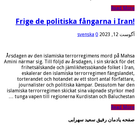
Read More
!Frige de politiska fångarna i Iran
آگوست 12, 2023
0
svenska
Årsdagen av den islamiska terrorregimens mord på Mahsa
Amini närmar sig. Till följd av årsdagen, i sin skräck för det
frihetsälskande och jämlikhetssökande folket i Iran,
eskalerar den islamiska terrorregimen fängslandet,
torterandet och hotandet av ett stort antal författare,
journalister och politiska kämpar. Dessutom har den
islamiska terrorregimen skickat sina väpnade styrkor med
tunga vapen till regionerna Kurdistan och Baluchestan …
Read More
صفحه یادمان رفیق سعید سهرابی